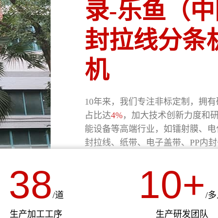
录-乐鱼（中
封拉线分条
机
10年来，我们专注非标定制，拥
占比达
4%
，加大技术创新力度和
能设备等高端行业，如镭射膜、电
封拉线、纸带、电子盖带、PP内
料、新能源材料，包装材料，特种
38
10+
/道
/
生产加工工序
生产研发团队