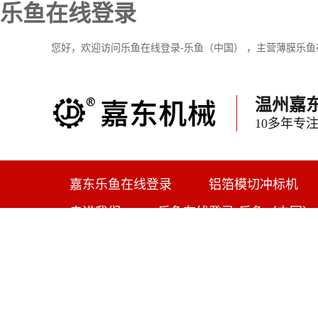
乐鱼在线登录
您好，欢迎访问乐鱼在线登录-乐鱼（中国） ，主营薄膜乐鱼在
温州嘉
10多年专
嘉东乐鱼在线登录
铝箔模切冲标机
走进我们
乐鱼在线登录-乐鱼（中国）