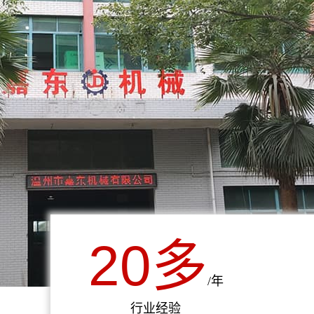
20多
/年
行业经验