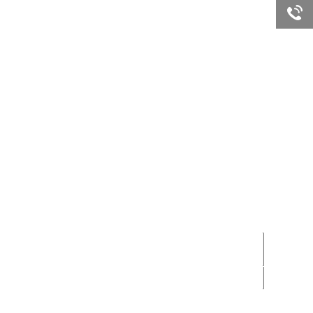
机械速度:100次/min
效果展示
查看详情