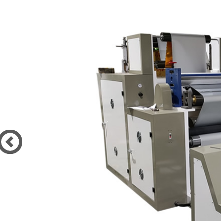
乐鱼（中国）