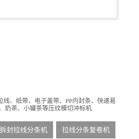
拉线、纸带、电子盖带、PP内封条、快递易
、奶茶、小罐茶等压纹模切冲标机
拆封拉线分条机
拉线分条复卷机