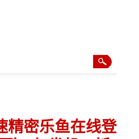
速精密乐鱼在线登